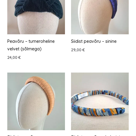
Peavõru – tumeroheline
Siidist peavõru – sinine
velvet (sõlmega)
29,00
€
24,00
€