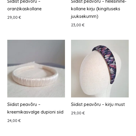
Siidist peavõru –
Siidist peavõru – helesinine-
oranžikaskollane
kollane kirju (kingituseks
juuksekumm)
29,00
€
23,00
€
Siidist peavõru –
Siidist peavõru – kirju must
kreemikasvalge dupioni siid
29,00
€
24,00
€