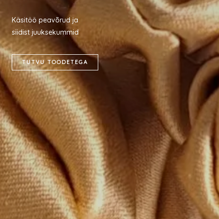
Käsitöö peavõrud ja
siidist juuksekummid
TUTVU TOODETEGA