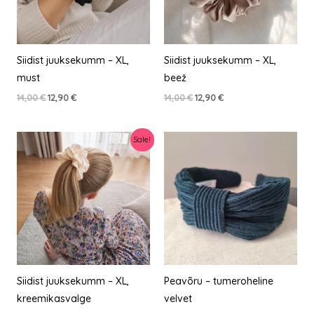
Siidist juuksekumm – XL,
Siidist juuksekumm – XL,
must
beež
Algne
Current
Algne
Current
14,00
€
12,90
€
14,00
€
12,90
€
hind
price
hind
price
oli:
is:
oli:
is:
14,00 €.
12,90 €.
14,00 €.
12,90 €.
Sale!
Siidist juuksekumm – XL,
Peavõru – tumeroheline
kreemikasvalge
velvet