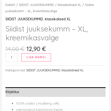
Esileht
/
SIIDIST JUUKSEKUMMID
/
klassikalised XL
/ Siidist
juuksekumm – XL, kreemikasvalge
SIIDIST JUUKSEKUMMID
,
klassikalised XL
Siidist juuksekumm – XL,
kreemikasvalge
Algne
Current
14,00
€
12,90
€
hind
price
Siidist
LISA KORVI
oli:
is:
juuksekumm
14,00 €.
12,90 €.
–
Kategooriad:
SIIDIST JUUKSEKUMMID
,
klassikalised XL
XL,
kreemikasvalge
kogus
Kirjeldus
100% siidist (
mulberry silk
)
valmistatud käsitööna Eestis