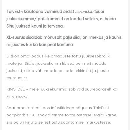
TalvEst-i käsitööna valminud siidist
scrunchie
tüüpi
juuksekummid/ patsikummid on loodud selleks, et hoida
Sinu juuksed kauni ja tervena.
XL-suurus sisaldab mõnusalt palju siidi, on ilmekas ja kaunis
nii juustes kui ka käe peal kantuna.
Siid on oma looduslike omaduste tõttu juuksesõbralik
materjal. Siidist juuksekumm libiseb pehmelt mööda
juukseid, aitab vähendada pusade tekkimist ja juuste
murdumist.
KINGIIDEE – meie juuksekummid sobivad suurepäraselt ka
kinkimiseks.
Saadame tooted koos infosiltidega nägusas TalvEst-i
pappkarbis. Kui soovid mitme toote ostmisel eraldi karpe,
siis palun kirjuta sellest ostu sooritamisel märkustesse.