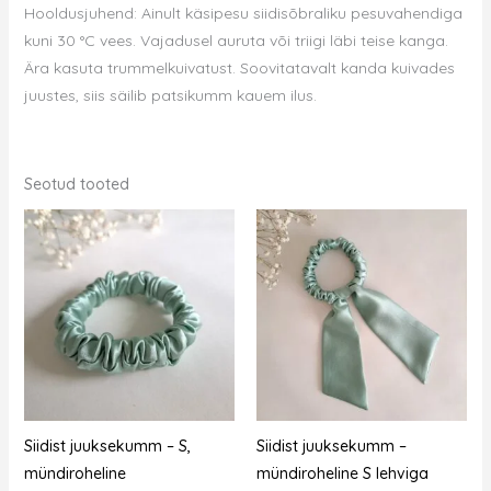
Hooldusjuhend: Ainult käsipesu siidisõbraliku pesuvahendiga
kuni 30 °C vees. Vajadusel auruta või triigi läbi teise kanga.
Ära kasuta trummelkuivatust. Soovitatavalt kanda kuivades
juustes, siis säilib patsikumm kauem ilus.
Seotud tooted
Siidist juuksekumm – S,
Siidist juuksekumm –
mündiroheline
mündiroheline S lehviga