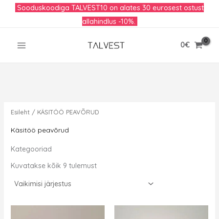
Skip
Sooduskoodiga TALVEST10 on alates 30 eurosest ostust
to
allahindlus -10%.
content
0
€
Esileht
/ KÄSITÖÖ PEAVÕRUD
Käsitöö peavõrud
Kategooriad
Kuvatakse kõik 9 tulemust