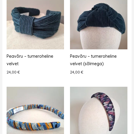
Peavõru – tumeroheline
Peavõru – tumeroheline
velvet
velvet (sõlmega)
24,00
€
24,00
€