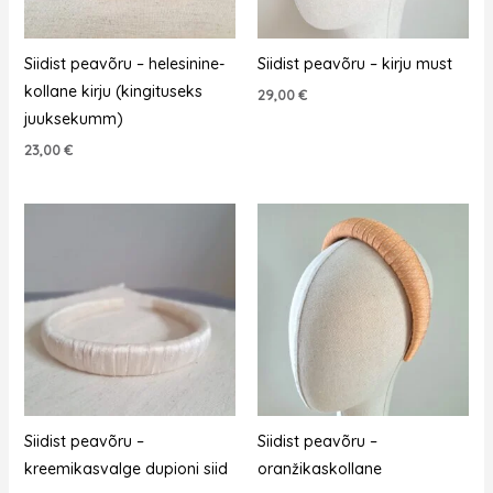
Siidist peavõru – helesinine-
Siidist peavõru – kirju must
kollane kirju (kingituseks
29,00
€
juuksekumm)
23,00
€
Siidist peavõru –
Siidist peavõru –
kreemikasvalge dupioni siid
oranžikaskollane