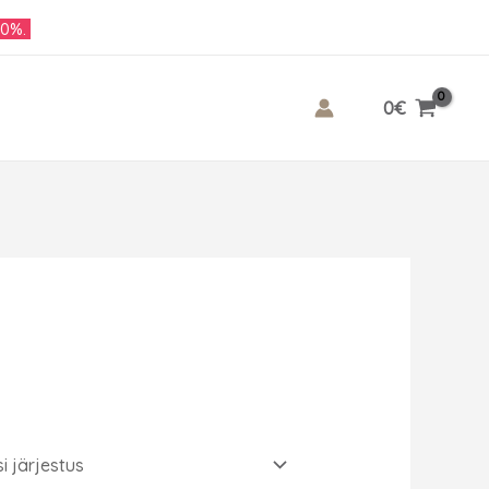
10%.
0
€