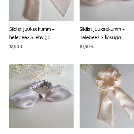
Siidist juuksekumm –
Siidist juuksekumm –
helebeež S lehviga
helebeež S lipsuga
12,50
€
10,50
€