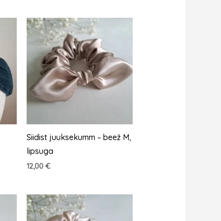
Siidist juuksekumm – beež M,
lipsuga
12,00
€