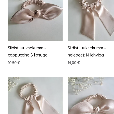
Siidist juuksekumm –
Siidist juuksekumm –
cappuccino S lipsuga
helebeež M lehviga
10,50
€
14,00
€