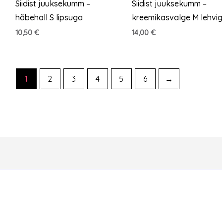
Siidist juuksekumm –
Siidist juuksekumm –
hõbehall S lipsuga
kreemikasvalge M lehvi
10,50
€
14,00
€
1
2
3
4
5
6
→