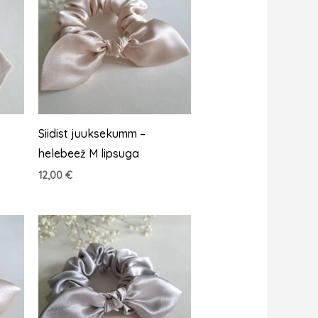
Siidist juuksekumm –
helebeež M lipsuga
12,00
€