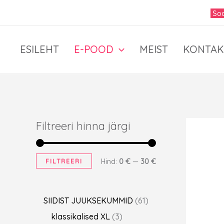
Skip
Soo
to
content
ESILEHT
E-POOD
MEIST
KONTAK
Filtreeri hinna järgi
M
M
FILTREERI
Hind:
0 €
—
30 €
i
a
n
k
6
SIIDIST JUUKSEKUMMID
61
i
s
3
1
klassikalised XL
3