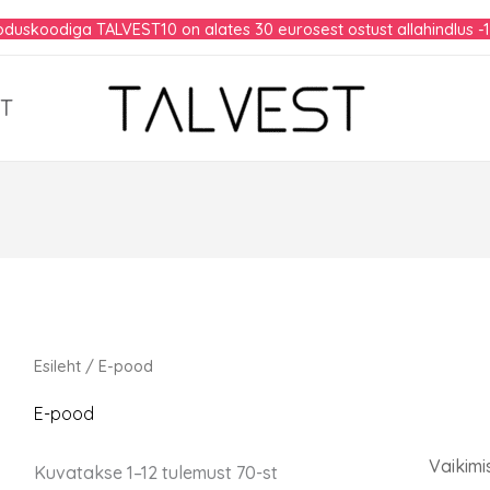
duskoodiga TALVEST10 on alates 30 eurosest ostust allahindlus -
T
Esileht
/ E-pood
E-pood
Kuvatakse 1–12 tulemust 70-st