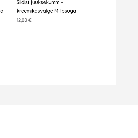
Siidist juuksekumm –
ga
kreemikasvalge M lipsuga
12,00
€