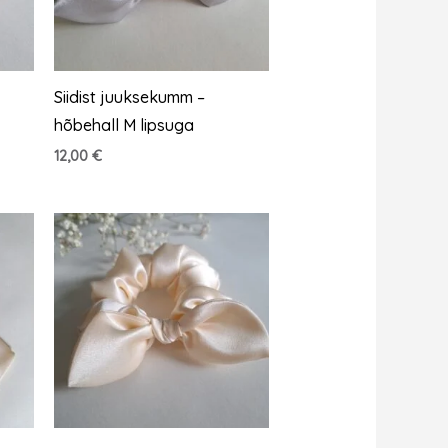
Siidist juuksekumm –
hõbehall M lipsuga
12,00
€