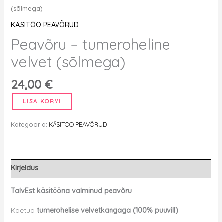
(sõlmega)
KÄSITÖÖ PEAVÕRUD
Peavõru – tumeroheline
velvet (sõlmega)
24,00
€
Peavõru
LISA KORVI
-
tumeroheline
Kategooria:
KÄSITÖÖ PEAVÕRUD
velvet
(sõlmega)
kogus
Kirjeldus
TalvEst käsitööna valminud peavõru
.
Kaetud
tumerohelise velvetkangaga (100% puuvill)
.