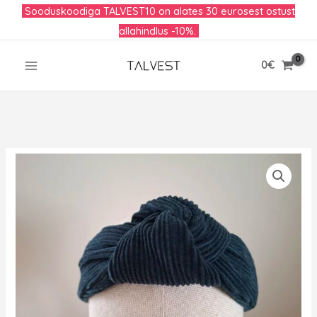
Skip
Sooduskoodiga TALVEST10 on alates 30 eurosest ostust
to
allahindlus -10%.
content
0
€