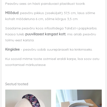
Peavõru sees on hästi painduvast plastikust toorik.
Mõõdud:
peavõru pikkus (siseküljelt) 37,5 cm,
laius sõlme
kohalt mõõdetuna 6 cm, sõlme kõrgus 3,5 cm.
Saadame peavõru koos infosiltidega TalvEst-i pappkarbis.
Kaasa tuleb
puuvillasest kangast kott
, mis aitab peavõru
tolmu eest kaitsta.
Kingiidee
– peavõru sobib suurepäraselt ka kinkimiseks.
Kui soovid mitme toote ostmisel eraldi karpe, lisa soov ostu
sooritamisel märkustesse.
Seotud tooted