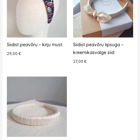
Siidist peavõru – kirju must
Siidist peavõru lipsuga –
kreemikasvalge siid
29,00
€
27,00
€