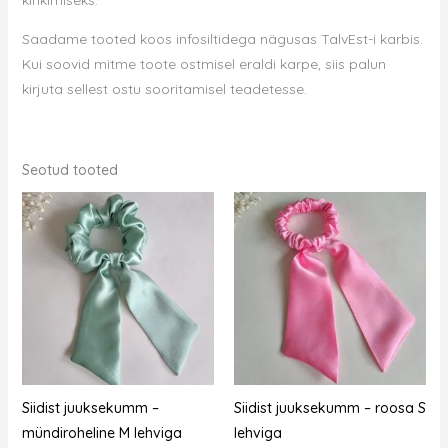
Saadame tooted koos infosiltidega nägusas TalvEst-i karbis.
Kui soovid mitme toote ostmisel eraldi karpe, siis palun
kirjuta sellest ostu sooritamisel teadetesse.
Seotud tooted
Siidist juuksekumm –
Siidist juuksekumm – roosa S
mündiroheline M lehviga
lehviga