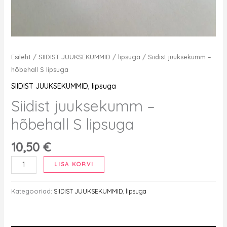
Esileht
/
SIIDIST JUUKSEKUMMID
/
lipsuga
/ Siidist juuksekumm –
hõbehall S lipsuga
SIIDIST JUUKSEKUMMID
,
lipsuga
Siidist juuksekumm –
hõbehall S lipsuga
10,50
€
Siidist
LISA KORVI
juuksekumm
-
Kategooriad:
SIIDIST JUUKSEKUMMID
,
lipsuga
hõbehall
S
lipsuga