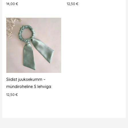
14,00
€
12,50
€
Siidist juuksekumm –
mündiroheline S lehviga
12,50
€