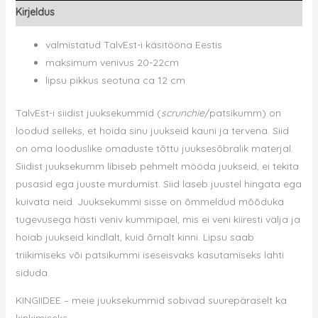
Kirjeldus
kogus
valmistatud TalvEst-i käsitööna Eestis
maksimum venivus 20-22cm
lipsu pikkus seotuna ca 12 cm
TalvEst-i siidist juuksekummid (
scrunchie
/patsikumm) on
loodud selleks, et hoida sinu juukseid kauni ja tervena.
Siid
on oma looduslike omaduste tõttu juuksesõbralik materjal.
Siidist juuksekumm libiseb pehmelt mööda juukseid, ei tekita
pusasid ega juuste murdumist. Siid laseb juustel hingata ega
kuivata neid. Juuksekummi sisse on õmmeldud mõõduka
tugevusega hästi veniv kummipael, mis ei veni kiiresti välja ja
hoiab juukseid kindlalt, kuid õrnalt kinni. Lipsu saab
triikimiseks või patsikummi iseseisvaks kasutamiseks lahti
siduda.
KINGIIDEE – meie juuksekummid sobivad suurepäraselt ka
kinkimiseks.