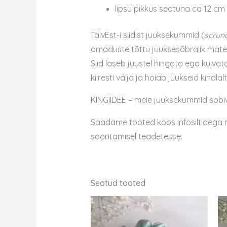
lipsu pikkus seotuna ca 12 cm
TalvEst-i siidist juuksekummid (
scrun
omaduste tõttu juuksesõbralik materj
Siid laseb juustel hingata ega kuiv
kiiresti välja ja hoiab juukseid kindla
KINGIIDEE – meie juuksekummid sobiv
Saadame tooted koos infosiltidega näg
sooritamisel teadetesse.
Seotud tooted