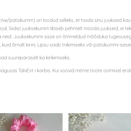
chie
/patsikumm) on loodud selleks, et hoida sinu juukseid kau
al. Siidist juuksekumm libiseb pehmelt mööda juukseid, ei te
ata neid. Juuksekummi sisse on õmmeldud mõõduka tugevusega 
lt, kuid õrnalt kinni. Lipsu saab triikimiseks või patsikummi ise
ad suurepäraselt ka kinkimiseks.
usas TalvEst-i karbis. Kui soovid mitme toote ostmisel eraldi 