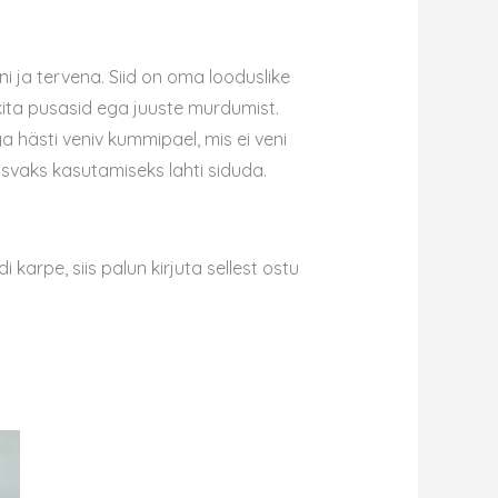
ni ja tervena.
Siid on oma looduslike
kita pusasid ega juuste murdumist.
hästi veniv kummipael, mis ei veni
seisvaks kasutamiseks lahti siduda.
karpe, siis palun kirjuta sellest ostu