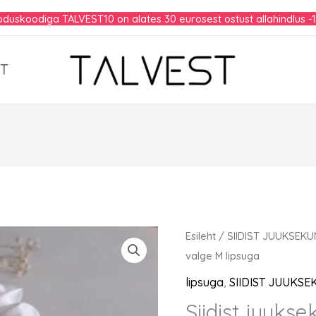
duskoodiga TALVEST10 on alates 30 eurosest ostust allahindlus -
T
Esileht
/
SIIDIST JUUKSEK
valge M lipsuga
lipsuga
,
SIIDIST JUUKS
Siidist juuk