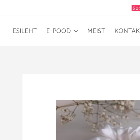
Skip
Soo
to
content
ESILEHT
E-POOD
MEIST
KONTAK