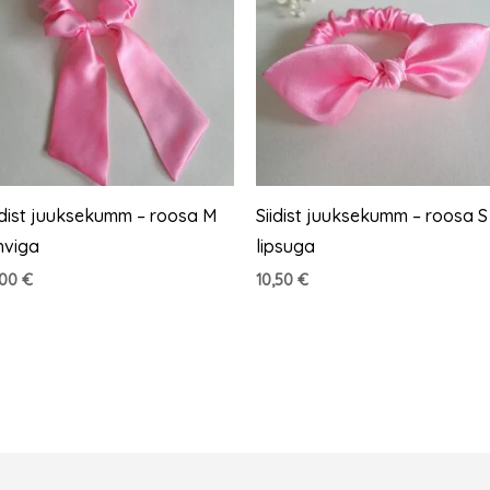
idist juuksekumm – roosa M
Siidist juuksekumm – roosa S
hviga
lipsuga
,00
€
10,50
€