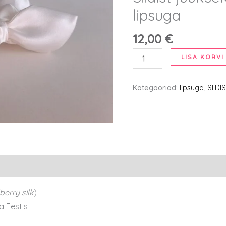
lipsuga
12,00
€
Siidist
LISA KORVI
juuksekumm
-
Kategooriad:
lipsuga
,
SIID
valge
M
lipsuga
kogus
berry silk
)
a Eestis