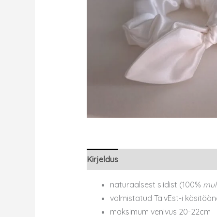
Kirjeldus
naturaalsest siidist (100%
mul
valmistatud TalvEst-i käsitöön
maksimum venivus 20-22cm