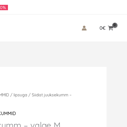
10%.
0
€
UMMID
/
lipsuga
/ Siidist juuksekumm –
EKUMMID
sekumm – valge M