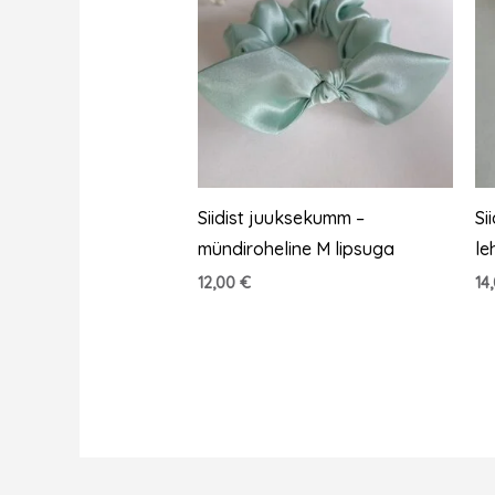
Siidist juuksekumm –
Si
mündiroheline M lipsuga
le
12,00
€
14