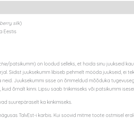
berry silk
)
a Eestis
chie
/patsikumm) on loodud selleks, et hoida sinu juukseid kau
al. Siidist juuksekumm libiseb pehmelt mööda juukseid, ei te
ata neid. Juuksekummi sisse on õmmeldud mõõduka tugevusega 
lt, kuid õrnalt kinni. Lipsu saab triikimiseks või patsikummi ise
ad suurepäraselt ka kinkimiseks.
usas TalvEst-i karbis. Kui soovid mitme toote ostmisel eraldi 