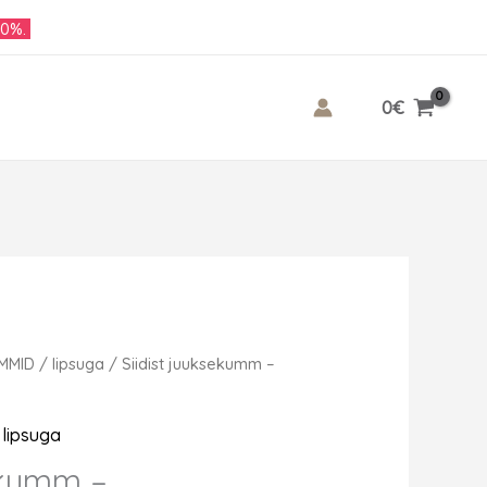
10%.
0
€
UMMID
/
lipsuga
/ Siidist juuksekumm –
,
lipsuga
sekumm –