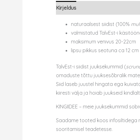
Kirjeldus
naturaalsest siidist (100%
mul
valmistatud TalvEst-i käsitöön
maksimum venivus 20-22cm
lipsu pikkus seotuna ca 12 cm
TalvEst-i siidist juuksekummid (
scrun
omaduste tõttu juuksesõbralik materj
Siid laseb juustel hingata ega kuiv
kiiresti välja ja hoiab juukseid kindla
KINGIIDEE – meie juuksekummid sobiv
Saadame tooted koos infosiltidega näg
sooritamisel teadetesse.