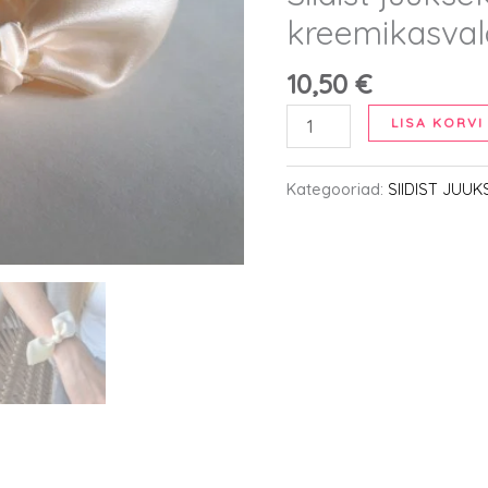
kreemikasval
10,50
€
Siidist
LISA KORVI
juuksekumm
-
Kategooriad:
SIIDIST JUU
kreemikasvalge
S
lipsuga
kogus