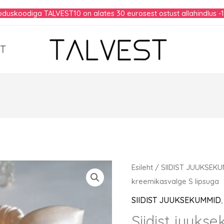
duskoodiga TALVEST10 on alates 30 eurosest ostust allahindlus -
T
Esileht
/
SIIDIST JUUKSEK
kreemikasvalge S lipsuga
SIIDIST JUUKSEKUMMID
Siidist juuk