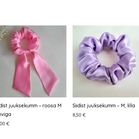
idist juuksekumm – roosa M
Siidist juuksekumm – M, lilla
hviga
8,50
€
,00
€