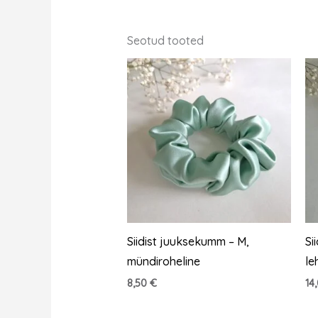
Seotud tooted
Siidist juuksekumm – M,
Si
mündiroheline
le
8,50
€
14