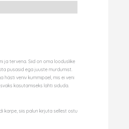
ni ja tervena.
Siid on oma looduslike
kita pusasid ega juuste murdumist.
hästi veniv kummipael, mis ei veni
seisvaks kasutamiseks lahti siduda.
karpe, siis palun kirjuta sellest ostu