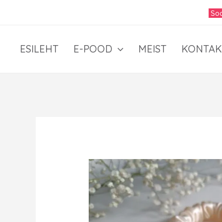
Skip
Soo
to
content
ESILEHT
E-POOD
MEIST
KONTAK