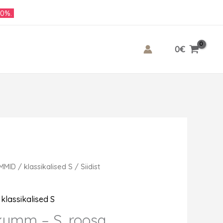
10%.
0
€
UMMID
/
klassikalised S
/ Siidist
,
klassikalised S
ekumm – S, roosa