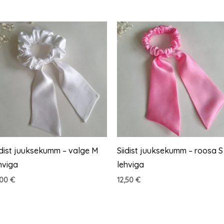
idist juuksekumm – valge M
Siidist juuksekumm – roosa S
hviga
lehviga
,00
€
12,50
€