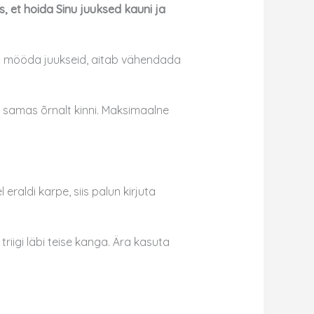
 et hoida Sinu juuksed kauni ja
elt mööda juukseid, aitab vähendada
 samas õrnalt kinni. Maksimaalne
raldi karpe, siis palun kirjuta
riigi läbi teise kanga. Ära kasuta