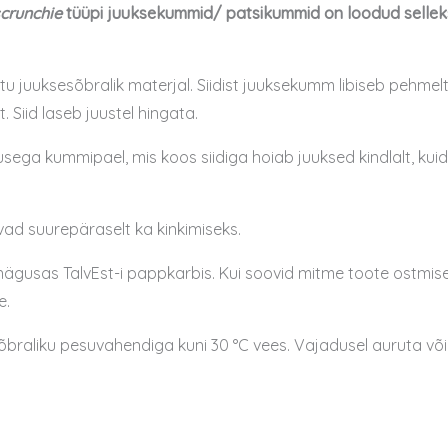
crunchie
tüüpi juuksekummid/ patsikummid on loodud selleks,
tu juuksesõbralik materjal. Siidist juuksekumm libiseb pehm
 Siid laseb juustel hingata.
a kummipael, mis koos siidiga hoiab juuksed kindlalt, kuid
ad suurepäraselt ka kinkimiseks.
gusas TalvEst-i pappkarbis. Kui soovid mitme toote ostmisel e
e.
õbraliku pesuvahendiga kuni 30 °C vees. Vajadusel auruta või t