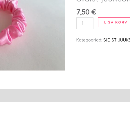
7,50
€
Siidist
LISA KORVI
juuksekumm
-
Kategooriad:
SIIDIST JUU
S,
roosa
kogus