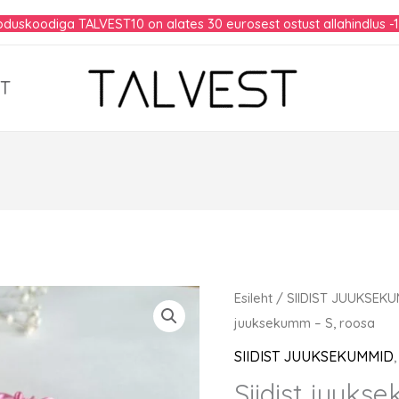
duskoodiga TALVEST10 on alates 30 eurosest ostust allahindlus -
T
Esileht
/
SIIDIST JUUKSEK
juuksekumm – S, roosa
SIIDIST JUUKSEKUMMID
Siidist juuks