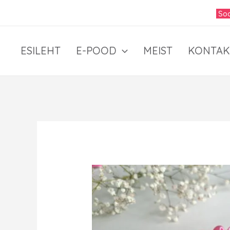
Skip
Soo
to
content
ESILEHT
E-POOD
MEIST
KONTAK