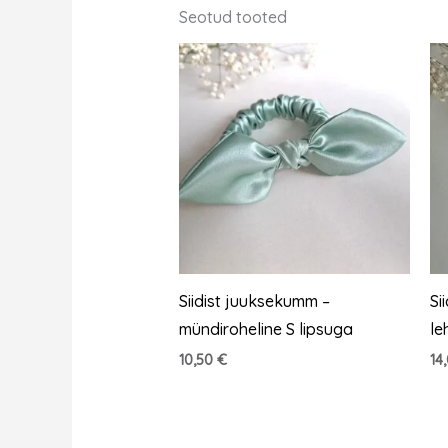
Seotud tooted
Siidist juuksekumm –
Si
mündiroheline S lipsuga
le
10,50
€
14