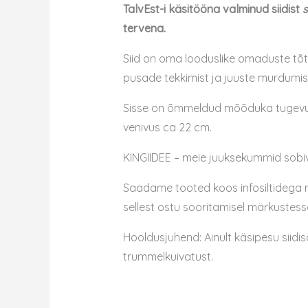
TalvEst-i käsitööna valminud siidist
s
tervena.
Siid on oma looduslike omaduste tõt
pusade tekkimist ja juuste murdumist.
Sisse on õmmeldud mõõduka tugevuseg
venivus ca 22 cm.
KINGIIDEE – meie juuksekummid sobiv
Saadame tooted koos infosiltidega nä
sellest ostu sooritamisel märkustess
Hooldusjuhend: Ainult käsipesu siidis
trummelkuivatust.