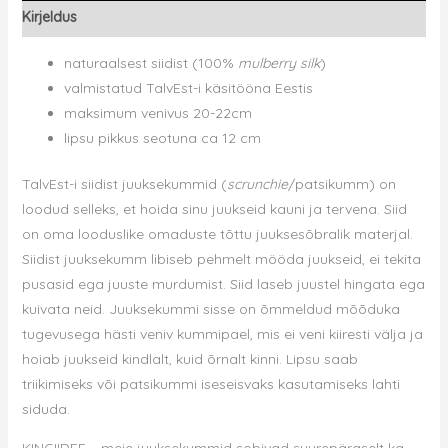
Kirjeldus
kogus
naturaalsest siidist (100%
mulberry silk
)
valmistatud TalvEst-i käsitööna Eestis
maksimum venivus 20-22cm
lipsu pikkus seotuna ca 12 cm
TalvEst-i siidist juuksekummid (
scrunchie
/patsikumm) on
loodud selleks, et hoida sinu juukseid kauni ja tervena.
Siid
on oma looduslike omaduste tõttu juuksesõbralik materjal.
Siidist juuksekumm libiseb pehmelt mööda juukseid, ei tekita
pusasid ega juuste murdumist. Siid laseb juustel hingata ega
kuivata neid. Juuksekummi sisse on õmmeldud mõõduka
tugevusega hästi veniv kummipael, mis ei veni kiiresti välja ja
hoiab juukseid kindlalt, kuid õrnalt kinni. Lipsu saab
triikimiseks või patsikummi iseseisvaks kasutamiseks lahti
siduda.
KINGIIDEE – meie juuksekummid sobivad suurepäraselt ka