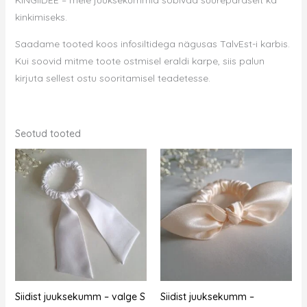
kinkimiseks.
Saadame tooted koos infosiltidega nägusas TalvEst-i karbis.
Kui soovid mitme toote ostmisel eraldi karpe, siis palun
kirjuta sellest ostu sooritamisel teadetesse.
Seotud tooted
Siidist juuksekumm – valge S
Siidist juuksekumm –