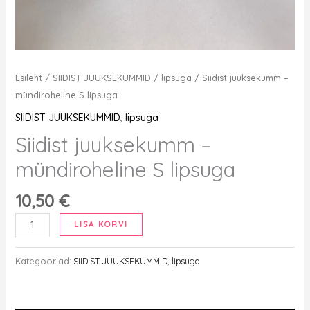
Esileht
/
SIIDIST JUUKSEKUMMID
/
lipsuga
/ Siidist juuksekumm –
mündiroheline S lipsuga
SIIDIST JUUKSEKUMMID
,
lipsuga
Siidist juuksekumm –
mündiroheline S lipsuga
10,50
€
Siidist
LISA KORVI
juuksekumm
-
Kategooriad:
SIIDIST JUUKSEKUMMID
,
lipsuga
mündiroheline
S
lipsuga