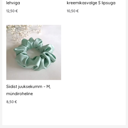
lehviga
kreemikasvalge S lipsuga
12,50
€
10,50
€
Siidist juuksekumm – M,
mündiroheline
8,50
€