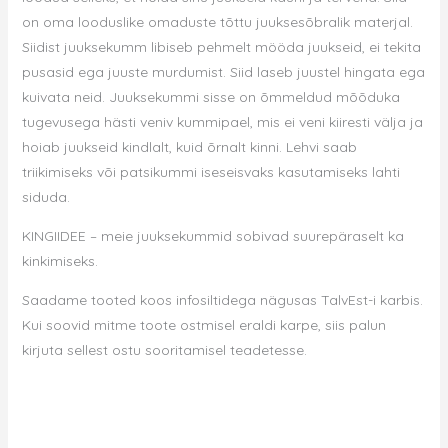
on oma looduslike omaduste tõttu juuksesõbralik materjal.
Siidist juuksekumm libiseb pehmelt mööda juukseid, ei tekita
pusasid ega juuste murdumist. Siid laseb juustel hingata ega
kuivata neid. Juuksekummi sisse on õmmeldud mõõduka
tugevusega hästi veniv kummipael, mis ei veni kiiresti välja ja
hoiab juukseid kindlalt, kuid õrnalt kinni. Lehvi saab
triikimiseks või patsikummi iseseisvaks kasutamiseks lahti
siduda.
KINGIIDEE – meie juuksekummid sobivad suurepäraselt ka
kinkimiseks.
Saadame tooted koos infosiltidega nägusas TalvEst-i karbis.
Kui soovid mitme toote ostmisel eraldi karpe, siis palun
kirjuta sellest ostu sooritamisel teadetesse.