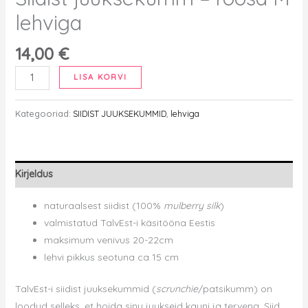
lehviga
14,00
€
Siidist
LISA KORVI
juuksekumm
-
Kategooriad:
SIIDIST JUUKSEKUMMID
,
lehviga
roosa
M
lehviga
Kirjeldus
kogus
naturaalsest siidist (100%
mulberry silk
)
valmistatud TalvEst-i käsitööna Eestis
maksimum venivus 20-22cm
lehvi pikkus seotuna ca 15 cm
TalvEst-i siidist juuksekummid (
scrunchie
/patsikumm) on
loodud selleks, et hoida sinu juukseid kauni ja tervena.
Siid