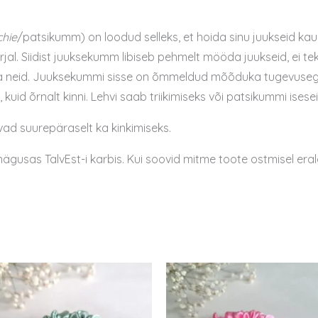
chie
/patsikumm) on loodud selleks, et hoida sinu juukseid kau
al. Siidist juuksekumm libiseb pehmelt mööda juukseid, ei te
ata neid. Juuksekummi sisse on õmmeldud mõõduka tugevusega 
lt, kuid õrnalt kinni. Lehvi saab triikimiseks või patsikummi ise
ad suurepäraselt ka kinkimiseks.
usas TalvEst-i karbis. Kui soovid mitme toote ostmisel eraldi 