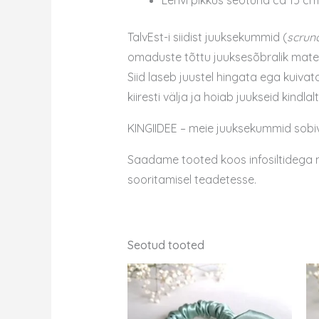
Lehvi pikkus seotuna ca 15 cm
TalvEst-i siidist juuksekummid (
scrun
omaduste tõttu juuksesõbralik materj
Siid laseb juustel hingata ega kuiv
kiiresti välja ja hoiab juukseid kindla
KINGIIDEE – meie juuksekummid sobiv
Saadame tooted koos infosiltidega näg
sooritamisel teadetesse.
Seotud tooted