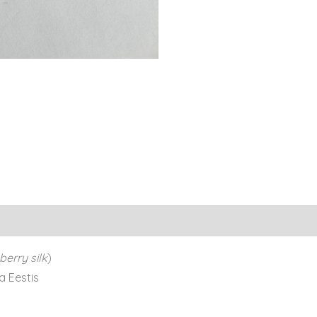
berry silk
)
a Eestis