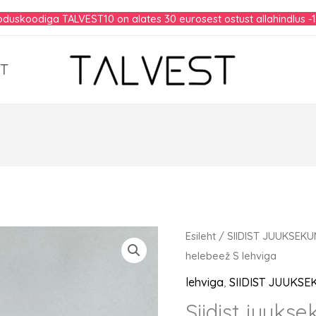
duskoodiga TALVEST10 on alates 30 eurosest ostust allahindlus -
T
Esileht
/
SIIDIST JUUKSEK
helebeež S lehviga
lehviga
,
SIIDIST JUUKS
Siidist juuks