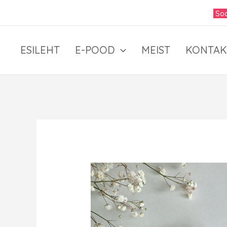
Skip
Soo
to
content
ESILEHT
E-POOD
MEIST
KONTAK