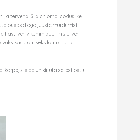
ni ja tervena.
Siid on oma looduslike
kita pusasid ega juuste murdumist.
hästi veniv kummipael, mis ei veni
seisvaks kasutamiseks lahti siduda.
karpe, siis palun kirjuta sellest ostu