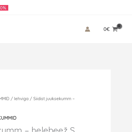
10%.
0
€
UMMID
/
lehviga
/ Siidist juuksekumm –
EKUMMID
ekumm – helebeež S