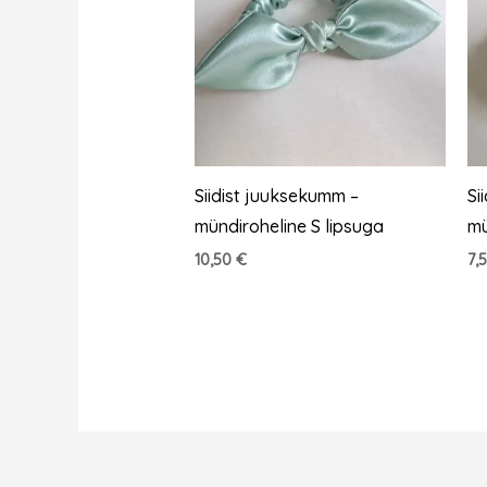
Siidist juuksekumm –
Si
mündiroheline S lipsuga
mü
10,50
€
7,