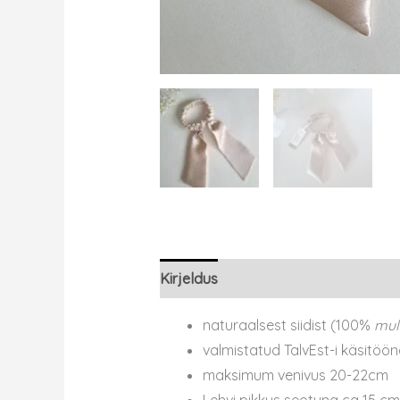
Kirjeldus
naturaalsest siidist (100%
mul
valmistatud TalvEst-i käsitöön
maksimum venivus 20-22cm