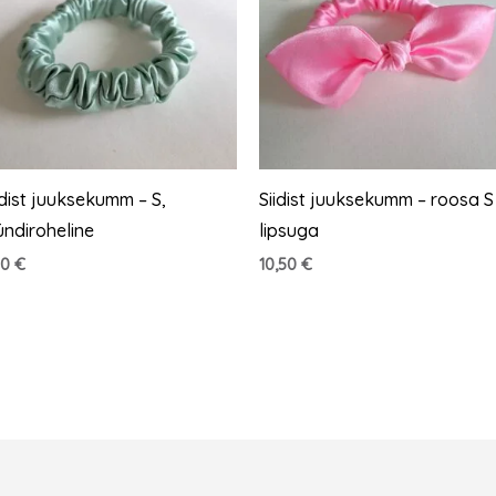
idist juuksekumm – S,
Siidist juuksekumm – roosa S
ndiroheline
lipsuga
50
€
10,50
€