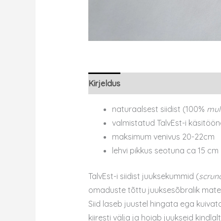
Kirjeldus
naturaalsest siidist (100%
mul
valmistatud TalvEst-i käsitöön
maksimum venivus 20-22cm
lehvi pikkus seotuna ca 15 cm
TalvEst-i siidist juuksekummid (
scrun
omaduste tõttu juuksesõbralik materj
Siid laseb juustel hingata ega kuiv
kiiresti välja ja hoiab juukseid kindla