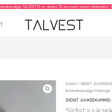
duskoodiga TALVEST10 on alates 30 eurosest ostust allahindlus -
T
Esileht
/
SIIDIST JUUKSEK
kreemikasvalge M lehviga
SIIDIST JUUKSEKUMMID
Siidist juuk