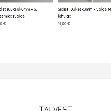
idist juuksekumm – S,
Siidist juuksekumm – valge M
eemikasvalge
lehviga
50
€
14,00
€