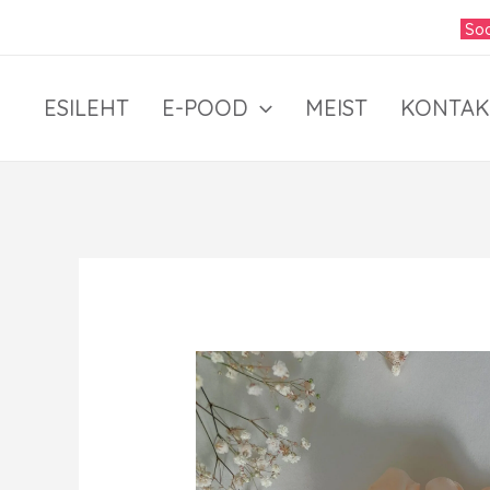
Skip
Soo
to
content
ESILEHT
E-POOD
MEIST
KONTAK