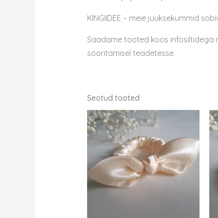
KINGIIDEE – meie juuksekummid sobiv
Saadame tooted koos infosiltidega näg
sooritamisel teadetesse.
Seotud tooted