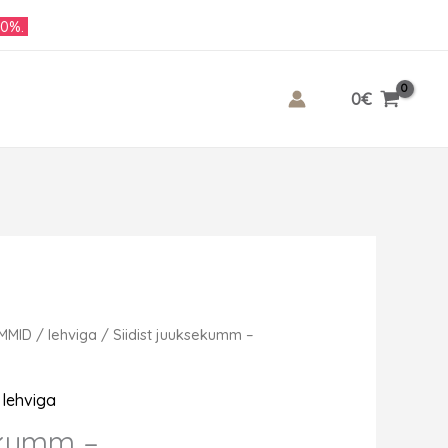
10%.
0
€
UMMID
/
lehviga
/ Siidist juuksekumm –
,
lehviga
sekumm –