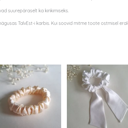
ad suurepäraselt ka kinkimiseks.
usas TalvEst-i karbis. Kui soovid mitme toote ostmisel eraldi 