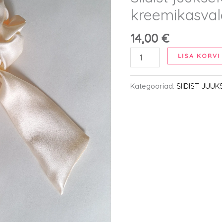
kreemikasval
14,00
€
Siidist
LISA KORVI
juuksekumm
-
Kategooriad:
SIIDIST JUU
kreemikasvalge
M
lehviga
kogus