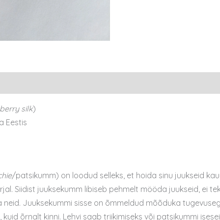
berry silk
)
a Eestis
chie
/patsikumm) on loodud selleks, et hoida sinu juukseid kau
al. Siidist juuksekumm libiseb pehmelt mööda juukseid, ei te
ata neid. Juuksekummi sisse on õmmeldud mõõduka tugevusega 
lt, kuid õrnalt kinni. Lehvi saab triikimiseks või patsikummi ise