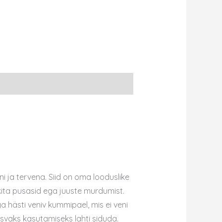
ni ja tervena.
Siid on oma looduslike
kita pusasid ega juuste murdumist.
hästi veniv kummipael, mis ei veni
seisvaks kasutamiseks lahti siduda.