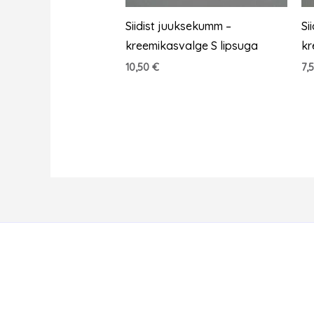
Siidist juuksekumm –
Si
kreemikasvalge S lipsuga
kr
10,50
€
7,