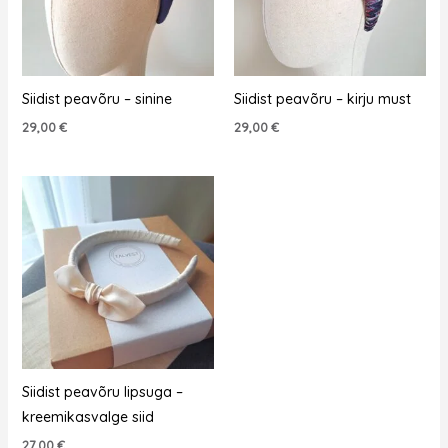
Siidist peavõru – sinine
Siidist peavõru – kirju must
29,00
€
29,00
€
Siidist peavõru lipsuga –
kreemikasvalge siid
27,00
€