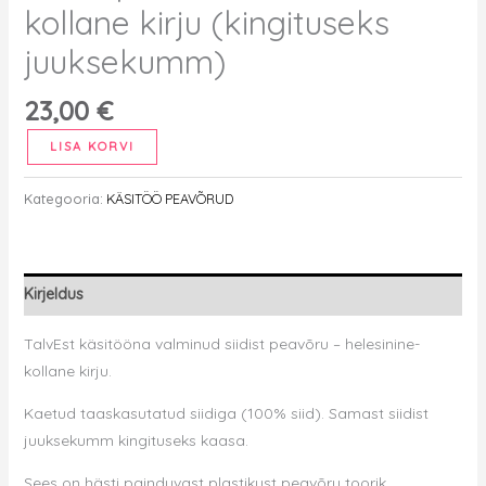
kollane kirju (kingituseks
juuksekumm)
23,00
€
Siidist
LISA KORVI
peavõru
-
Kategooria:
KÄSITÖÖ PEAVÕRUD
helesinine-
kollane
kirju
Kirjeldus
(kingituseks
juuksekumm)
TalvEst käsitööna valminud siidist peavõru – helesinine-
kogus
kollane kirju.
Kaetud taaskasutatud siidiga (100% siid). Samast siidist
juuksekumm kingituseks kaasa.
Sees on hästi painduvast plastikust peavõru toorik.