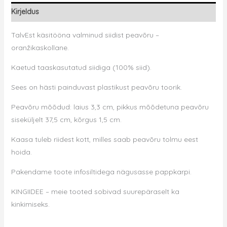
Kirjeldus
TalvEst käsitööna valminud siidist peavõru –
oranžikaskollane.
Kaetud taaskasutatud siidiga (100% siid).
Sees on hästi painduvast plastikust peavõru toorik.
Peavõru mõõdud: laius 3,3 cm, pikkus mõõdetuna peavõru
siseküljelt 37,5 cm, kõrgus 1,5 cm.
Kaasa tuleb riidest kott, milles saab peavõru tolmu eest
hoida.
Pakendame toote infosiltidega nägusasse pappkarpi.
KINGIIDEE – meie tooted sobivad suurepäraselt ka
kinkimiseks.