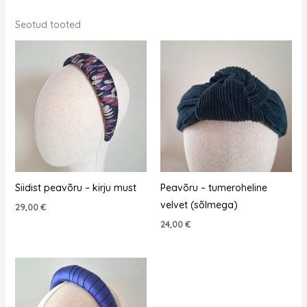
Seotud tooted
Siidist peavõru – kirju must
Peavõru – tumeroheline
velvet (sõlmega)
29,00
€
24,00
€