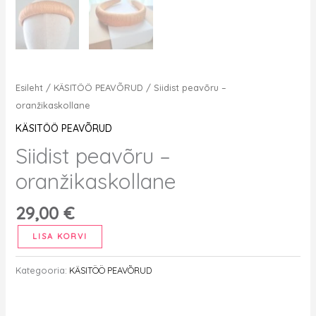
Esileht
/
KÄSITÖÖ PEAVÕRUD
/ Siidist peavõru –
oranžikaskollane
KÄSITÖÖ PEAVÕRUD
Siidist peavõru –
oranžikaskollane
29,00
€
Siidist
LISA KORVI
peavõru
-
Kategooria:
KÄSITÖÖ PEAVÕRUD
oranžikaskollane
kogus