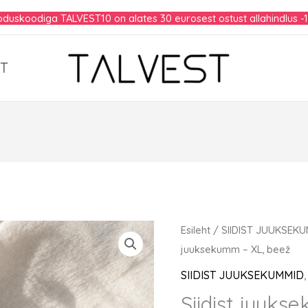
duskoodiga TALVEST10 on alates 30 eurosest ostust allahindlus -
T
Esileht
/
SIIDIST JUUKSEK
juuksekumm – XL, beež
SIIDIST JUUKSEKUMMID
Siidist juuks