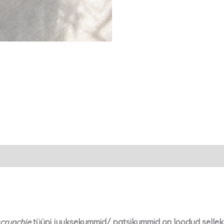
crunchie
tüüpi juuksekummid/ patsikummid on loodud selleks,