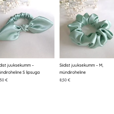
idist juuksekumm –
Siidist juuksekumm – M,
ndiroheline S lipsuga
mündiroheline
,50
€
8,50
€