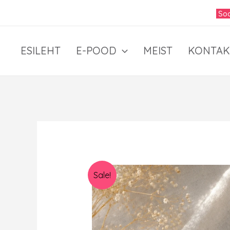
Skip
Soo
to
content
ESILEHT
E-POOD
MEIST
KONTAK
Sale!