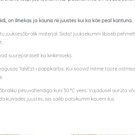
di, on ilmekas ja kaunis nii juustes kui ka käe peal kantuna.
tu juuksesõbralik materjal. Siidist juuksekumm libiseb pehm
t.
ad suurepäraselt ka kinkimiseks.
gusas TalvEst-i pappkarbis. Kui soovid mitme toote ostmisel e
e.
õbraliku pesuvahendiga kuni 30 °C vees. Vajadusel auruta või t
a kuivades juustes, siis säilib patsikumm kauem ilus.