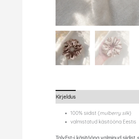
Kirjeldus
100% siidist (
mulberry silk
)
valmistatud käsitööna Eestis
TalvEst-i käsitööna valminud siidist
s