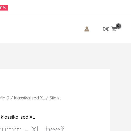
10%.
0
€
UMMID
/
klassikalised XL
/ Siidist
,
klassikalised XL
ekumm – XL, beež