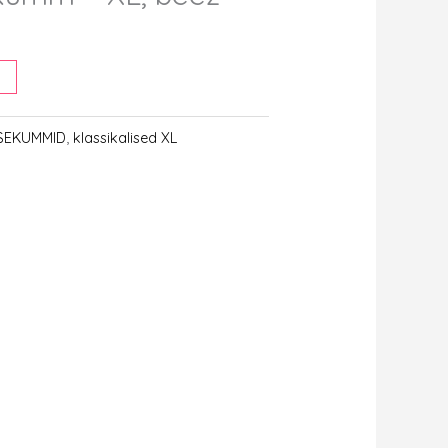
urrent
ice
,90 €.
KSEKUMMID
,
klassikalised XL