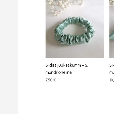
Siidist juuksekumm – S,
Si
mündiroheline
mü
7,50
€
10