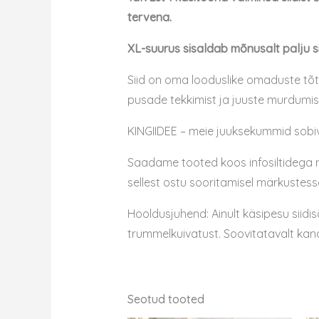
tervena.
XL-suurus sisaldab mõnusalt palju sii
Siid on oma looduslike omaduste tõt
pusade tekkimist ja juuste murdumis
KINGIIDEE – meie juuksekummid sobiv
Saadame tooted koos infosiltidega nä
sellest ostu sooritamisel märkustess
Hooldusjuhend: Ainult käsipesu siidis
trummelkuivatust. Soovitatavalt kand
Seotud tooted