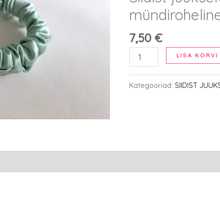
mündirohelin
7,50
€
Siidist
LISA KORVI
juuksekumm
-
Kategooriad:
SIIDIST JUU
S,
mündiroheline
kogus