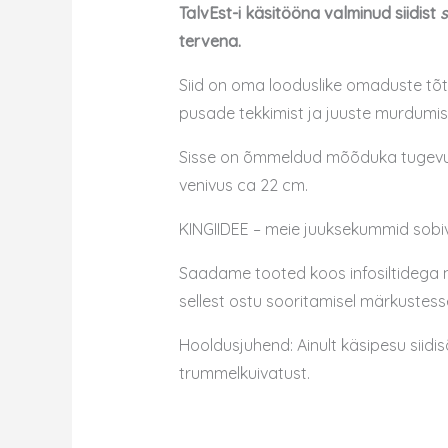
TalvEst-i käsitööna valminud siidist
s
tervena.
Siid on oma looduslike omaduste tõt
pusade tekkimist ja juuste murdumist.
Sisse on õmmeldud mõõduka tugevuseg
venivus ca 22 cm.
KINGIIDEE – meie juuksekummid sobiv
Saadame tooted koos infosiltidega nä
sellest ostu sooritamisel märkustess
Hooldusjuhend: Ainult käsipesu siidis
trummelkuivatust.