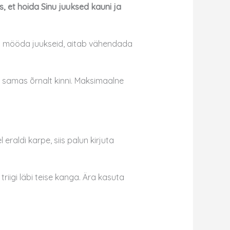
 et hoida Sinu juuksed kauni ja
elt mööda juukseid, aitab vähendada
 samas õrnalt kinni. Maksimaalne
raldi karpe, siis palun kirjuta
riigi läbi teise kanga. Ära kasuta