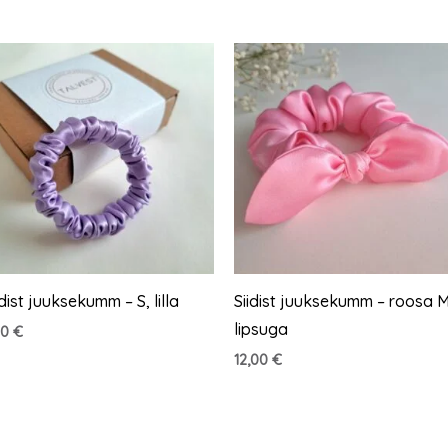
idist juuksekumm – S, lilla
Siidist juuksekumm – roosa 
lipsuga
50
€
12,00
€