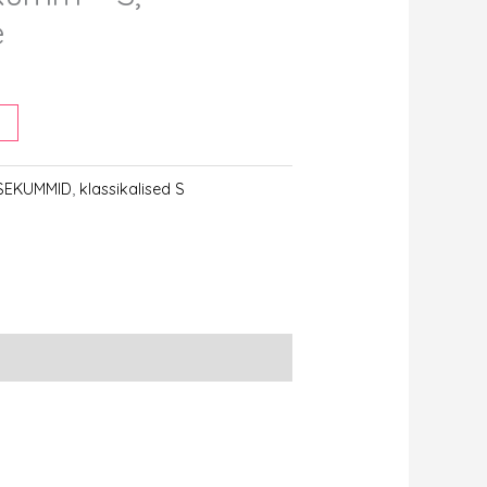
e
KSEKUMMID
,
klassikalised S