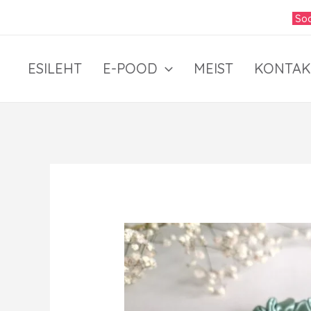
Skip
Soo
to
content
ESILEHT
E-POOD
MEIST
KONTAK