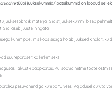
crunchie
tüüpi juuksekummid/ patsikummid on loodud selleks,
tu juuksesõbralik materjal. Siidist juuksekumm libiseb pehm
 Siid laseb juustel hingata.
a kummipael, mis koos siidiga hoiab juuksed kindlalt, kuid
ad suurepäraselt ka kinkimiseks.
gusas TalvEst-i pappkarbis. Kui soovid mitme toote ostmisel e
e.
õbraliku pesuvahendiga kuni 30 °C vees. Vajadusel auruta või t