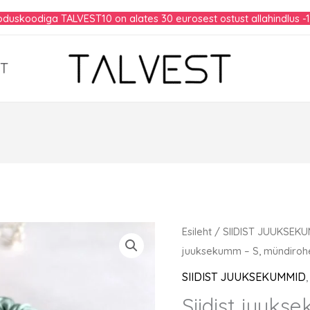
duskoodiga TALVEST10 on alates 30 eurosest ostust allahindlus -
T
Esileht
/
SIIDIST JUUKSEK
juuksekumm – S, mündirohe
SIIDIST JUUKSEKUMMID
Siidist juuks