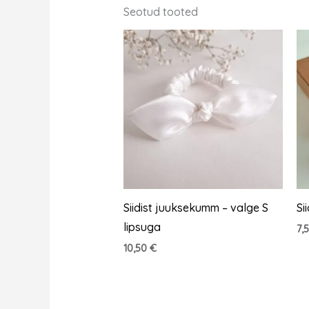
Seotud tooted
Siidist juuksekumm – valge S
Si
lipsuga
7,
10,50
€