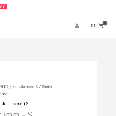
10%.
0
€
UMMID
/
klassikalised S
/ Siidist
line
,
klassikalised S
ekumm – S,