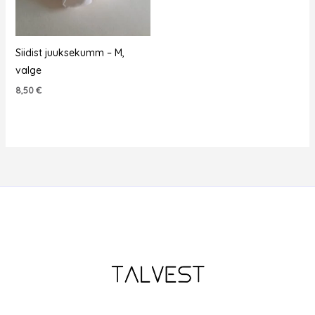
Siidist juuksekumm – M,
valge
8,50
€