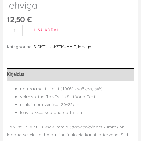
lehviga
12,50
€
Siidist
LISA KORVI
juuksekumm
-
Kategooriad:
SIIDIST JUUKSEKUMMID
,
lehviga
roosa
S
lehviga
Kirjeldus
kogus
naturaalsest siidist (100%
mulberry silk
)
valmistatud TalvEst-i käsitööna Eestis
maksimum venivus 20-22cm
lehvi pikkus seotuna ca 15 cm
TalvEst-i siidist juuksekummid (
scrunchie
/patsikumm) on
loodud selleks, et hoida sinu juukseid kauni ja tervena.
Siid