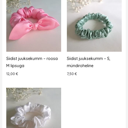
Siidist juuksekumm – roosa
Siidist juuksekumm – S,
M lipsuga
mündiroheline
12,00
€
7,50
€