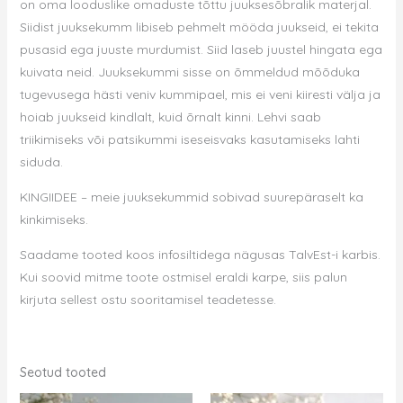
on oma looduslike omaduste tõttu juuksesõbralik materjal.
Siidist juuksekumm libiseb pehmelt mööda juukseid, ei tekita
pusasid ega juuste murdumist. Siid laseb juustel hingata ega
kuivata neid. Juuksekummi sisse on õmmeldud mõõduka
tugevusega hästi veniv kummipael, mis ei veni kiiresti välja ja
hoiab juukseid kindlalt, kuid õrnalt kinni. Lehvi saab
triikimiseks või patsikummi iseseisvaks kasutamiseks lahti
siduda.
KINGIIDEE – meie juuksekummid sobivad suurepäraselt ka
kinkimiseks.
Saadame tooted koos infosiltidega nägusas TalvEst-i karbis.
Kui soovid mitme toote ostmisel eraldi karpe, siis palun
kirjuta sellest ostu sooritamisel teadetesse.
Seotud tooted