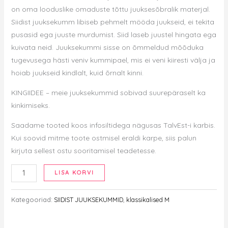
on oma looduslike omaduste tõttu juuksesõbralik materjal.
Siidist juuksekumm libiseb pehmelt mööda juukseid, ei tekita
pusasid ega juuste murdumist. Siid laseb juustel hingata ega
kuivata neid. Juuksekummi sisse on õmmeldud mõõduka
tugevusega hästi veniv kummipael, mis ei veni kiiresti välja ja
hoiab juukseid kindlalt, kuid õrnalt kinni.
KINGIIDEE – meie juuksekummid sobivad suurepäraselt ka
kinkimiseks.
Saadame tooted koos infosiltidega nägusas TalvEst-i karbis.
Kui soovid mitme toote ostmisel eraldi karpe, siis palun
kirjuta sellest ostu sooritamisel teadetesse.
Siidist
LISA KORVI
juuksekumm
-
Kategooriad:
SIIDIST JUUKSEKUMMID
,
klassikalised M
M,
valge