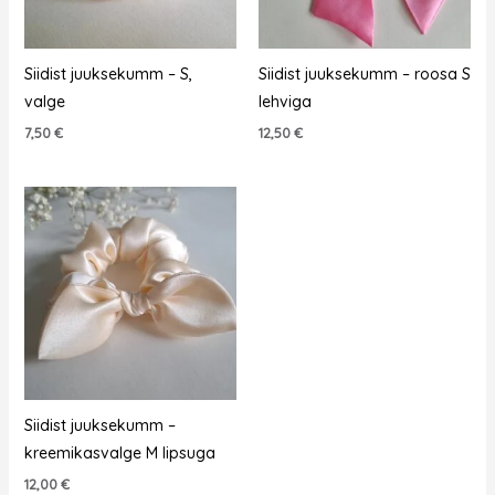
Siidist juuksekumm – S,
Siidist juuksekumm – roosa S
valge
lehviga
7,50
€
12,50
€
Siidist juuksekumm –
kreemikasvalge M lipsuga
12,00
€