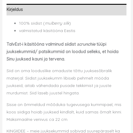
kogus
Kirjeldus
100% siidist (
mulberry silk
)
valmistatud käsitööna Eestis
TalvEst-i käsitööna valminud siidist
scrunchie
tüüpi
juuksekummid/ patsikummid on loodud selleks, et hoida
Sinu juuksed kauni ja tervena.
Siid on oma looduslike omaduste tõttu juuksesõbralik
materjal. Siidist juuksekumm libiseb pehmelt mööda
juukseid, aitab vähendada pusade tekkimist ja juuste
murdumist. Siid laseb juustel hingata.
Sisse on õmmeldud mõõduka tugevusega kummipael, mis
koos siidiga hoiab juuksed kindlalt, kuid samas õrnalt kinni.
Maksimaalne venivus ca 22 cm.
KINGIIDEE – meie juuksekummid sobivad suurepäraselt ka