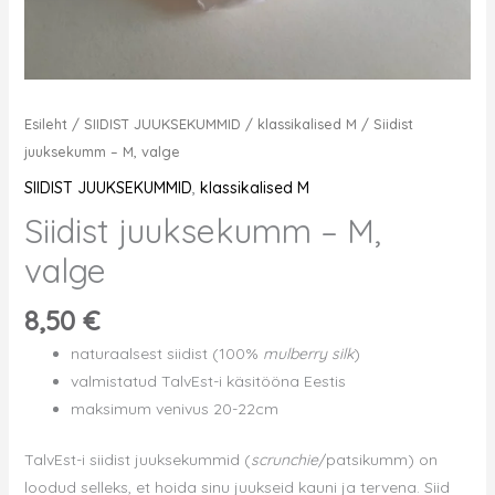
Esileht
/
SIIDIST JUUKSEKUMMID
/
klassikalised M
/ Siidist
juuksekumm – M, valge
SIIDIST JUUKSEKUMMID
,
klassikalised M
Siidist juuksekumm – M,
valge
8,50
€
naturaalsest siidist (100%
mulberry silk
)
valmistatud TalvEst-i käsitööna Eestis
maksimum venivus 20-22cm
TalvEst-i siidist juuksekummid (
scrunchie
/patsikumm) on
loodud selleks, et hoida sinu juukseid kauni ja tervena.
Siid