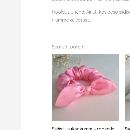
Hooldusjuhend: Ainult käsipesu siidis
trummelkuivatust.
Seotud tooted
Siidist juuksekumm – roosa M
Si