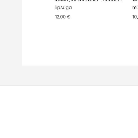
lipsuga
mü
12,00
€
10