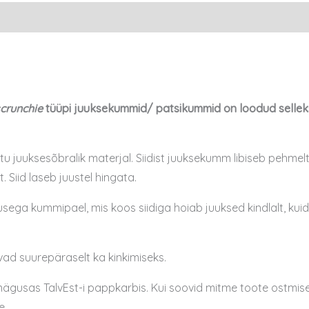
crunchie
tüüpi juuksekummid/ patsikummid on loodud selleks,
tu juuksesõbralik materjal. Siidist juuksekumm libiseb pehm
 Siid laseb juustel hingata.
a kummipael, mis koos siidiga hoiab juuksed kindlalt, kuid
ad suurepäraselt ka kinkimiseks.
gusas TalvEst-i pappkarbis. Kui soovid mitme toote ostmisel e
e.