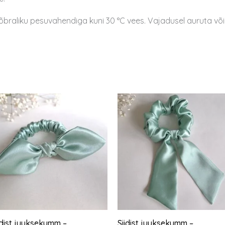
õbraliku pesuvahendiga kuni 30 °C vees. Vajadusel auruta või t
idist juuksekumm –
Siidist juuksekumm –