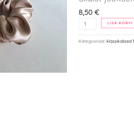
8,50
€
Siidist
LISA KORVI
juuksekumm
-
Kategooriad:
klassikalised
M,
beež
kogus