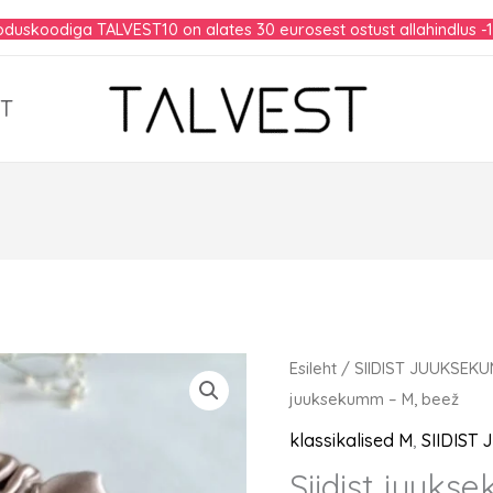
duskoodiga TALVEST10 on alates 30 eurosest ostust allahindlus -
T
Esileht
/
SIIDIST JUUKSEK
juuksekumm – M, beež
klassikalised M
,
SIIDIST
Siidist juuks