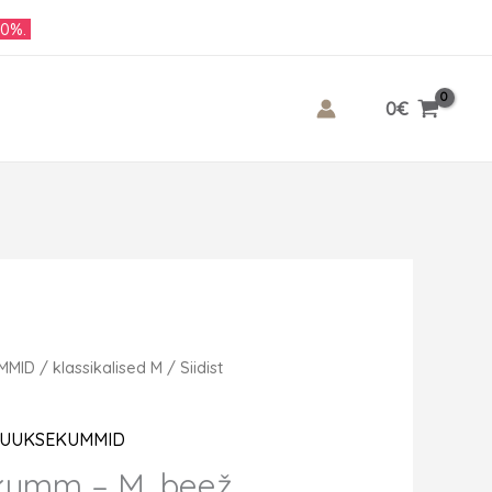
10%.
0
€
UMMID
/
klassikalised M
/ Siidist
 JUUKSEKUMMID
ekumm – M, beež