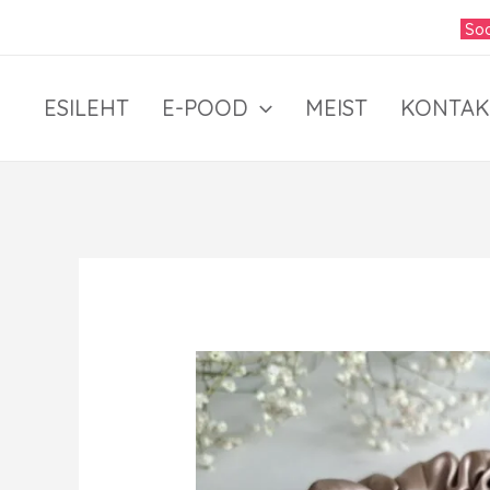
Skip
Soo
to
content
ESILEHT
E-POOD
MEIST
KONTAK