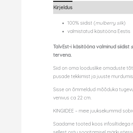
Kirjeldus
100% siidist (
mulberry silk
)
valmistatud käsitööna Eestis
TalvEst-i käsitööna valminud siidist
s
tervena.
Siid on oma looduslike omaduste tõt
pusade tekkimist ja juuste murdumist.
Sisse on õmmeldud mõõduka tugevuseg
venivus ca 22 cm.
KINGIIDEE – meie juuksekummid sobiv
Saadame tooted koos infosiltidega nä
sellest ostu sooritamisel märkustess