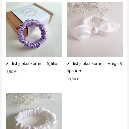
Siidist juuksekumm – S, lilla
Siidist juuksekumm – valge S
lipsuga
7,50
€
10,50
€