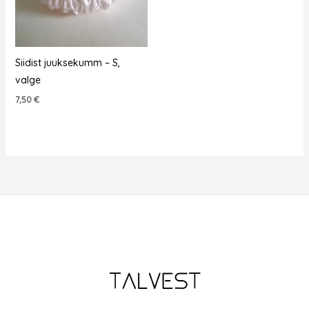
Siidist juuksekumm – S,
valge
7,50
€