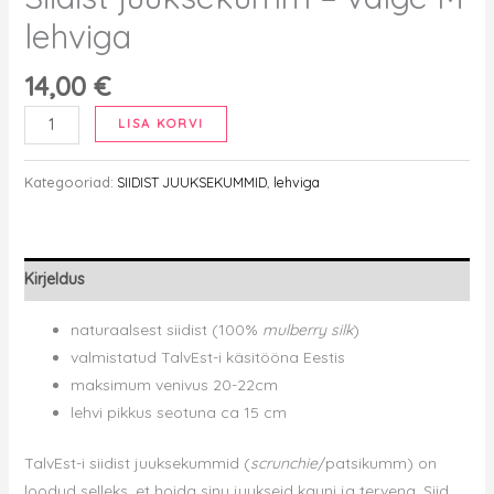
lehviga
14,00
€
Siidist
LISA KORVI
juuksekumm
-
Kategooriad:
SIIDIST JUUKSEKUMMID
,
lehviga
valge
M
lehviga
Kirjeldus
kogus
naturaalsest siidist (100%
mulberry silk
)
valmistatud TalvEst-i käsitööna Eestis
maksimum venivus 20-22cm
lehvi pikkus seotuna ca 15 cm
TalvEst-i siidist juuksekummid (
scrunchie
/patsikumm) on
loodud selleks, et hoida sinu juukseid kauni ja tervena.
Siid