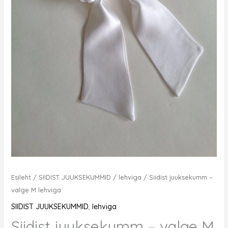
Esileht
/
SIIDIST JUUKSEKUMMID
/
lehviga
/ Siidist juuksekumm –
valge M lehviga
SIIDIST JUUKSEKUMMID
,
lehviga
Siidist juuksekumm – valge M