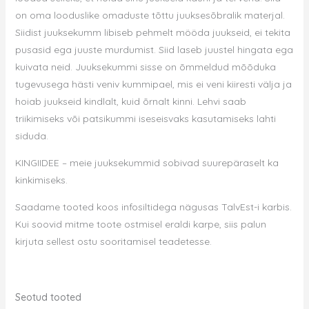
on oma looduslike omaduste tõttu juuksesõbralik materjal.
Siidist juuksekumm libiseb pehmelt mööda juukseid, ei tekita
pusasid ega juuste murdumist. Siid laseb juustel hingata ega
kuivata neid. Juuksekummi sisse on õmmeldud mõõduka
tugevusega hästi veniv kummipael, mis ei veni kiiresti välja ja
hoiab juukseid kindlalt, kuid õrnalt kinni. Lehvi saab
triikimiseks või patsikummi iseseisvaks kasutamiseks lahti
siduda.
KINGIIDEE – meie juuksekummid sobivad suurepäraselt ka
kinkimiseks.
Saadame tooted koos infosiltidega nägusas TalvEst-i karbis.
Kui soovid mitme toote ostmisel eraldi karpe, siis palun
kirjuta sellest ostu sooritamisel teadetesse.
Seotud tooted