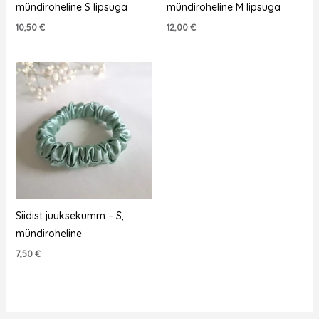
mündiroheline S lipsuga
mündiroheline M lipsuga
10,50
€
12,00
€
Siidist juuksekumm – S,
mündiroheline
7,50
€