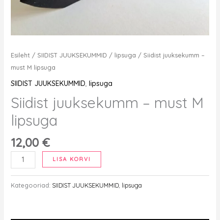
Esileht
/
SIIDIST JUUKSEKUMMID
/
lipsuga
/ Siidist juuksekumm –
must M lipsuga
SIIDIST JUUKSEKUMMID
,
lipsuga
Siidist juuksekumm – must M
lipsuga
12,00
€
Siidist
LISA KORVI
juuksekumm
-
Kategooriad:
SIIDIST JUUKSEKUMMID
,
lipsuga
must
M
lipsuga