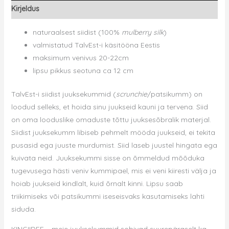
Kirjeldus
kogus
naturaalsest siidist (100%
mulberry silk
)
valmistatud TalvEst-i käsitööna Eestis
maksimum venivus 20-22cm
lipsu pikkus seotuna ca 12 cm
TalvEst-i siidist juuksekummid (
scrunchie
/patsikumm) on
loodud selleks, et hoida sinu juukseid kauni ja tervena.
Siid
on oma looduslike omaduste tõttu juuksesõbralik materjal.
Siidist juuksekumm libiseb pehmelt mööda juukseid, ei tekita
pusasid ega juuste murdumist. Siid laseb juustel hingata ega
kuivata neid. Juuksekummi sisse on õmmeldud mõõduka
tugevusega hästi veniv kummipael, mis ei veni kiiresti välja ja
hoiab juukseid kindlalt, kuid õrnalt kinni. Lipsu saab
triikimiseks või patsikummi iseseisvaks kasutamiseks lahti
siduda.
KINGIIDEE – meie juuksekummid sobivad suurepäraselt ka