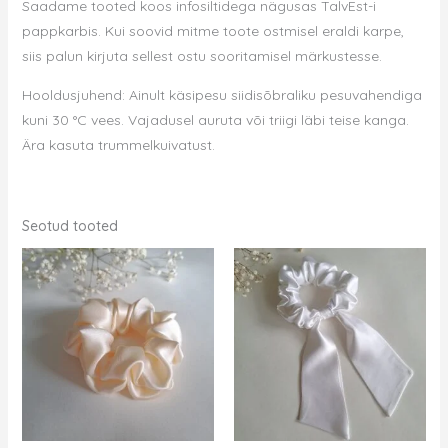
Saadame tooted koos infosiltidega nägusas TalvEst-i
pappkarbis. Kui soovid mitme toote ostmisel eraldi karpe,
siis palun kirjuta sellest ostu sooritamisel märkustesse.
Hooldusjuhend: Ainult käsipesu siidisõbraliku pesuvahendiga
kuni 30 °C vees. Vajadusel auruta või triigi läbi teise kanga.
Ära kasuta trummelkuivatust.
Seotud tooted