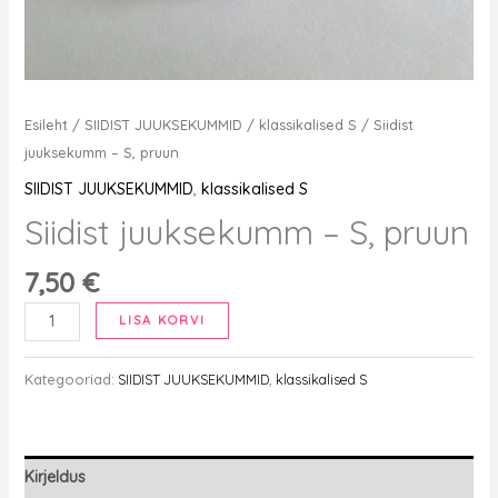
Esileht
/
SIIDIST JUUKSEKUMMID
/
klassikalised S
/ Siidist
juuksekumm – S, pruun
SIIDIST JUUKSEKUMMID
,
klassikalised S
Siidist juuksekumm – S, pruun
7,50
€
Siidist
LISA KORVI
juuksekumm
-
Kategooriad:
SIIDIST JUUKSEKUMMID
,
klassikalised S
S,
pruun
kogus
Kirjeldus