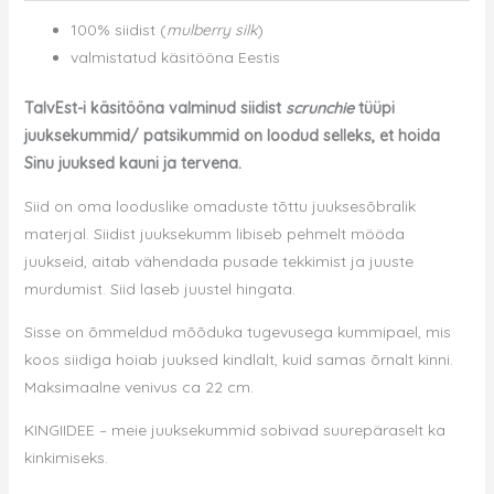
100% siidist (
mulberry silk
)
valmistatud käsitööna Eestis
TalvEst-i käsitööna valminud siidist
scrunchie
tüüpi
juuksekummid/ patsikummid on loodud selleks, et hoida
Sinu juuksed kauni ja tervena.
Siid on oma looduslike omaduste tõttu juuksesõbralik
materjal. Siidist juuksekumm libiseb pehmelt mööda
juukseid, aitab vähendada pusade tekkimist ja juuste
murdumist. Siid laseb juustel hingata.
Sisse on õmmeldud mõõduka tugevusega kummipael, mis
koos siidiga hoiab juuksed kindlalt, kuid samas õrnalt kinni.
Maksimaalne venivus ca 22 cm.
KINGIIDEE – meie juuksekummid sobivad suurepäraselt ka
kinkimiseks.