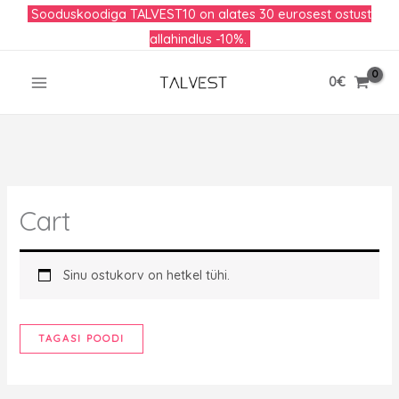
Skip
Sooduskoodiga TALVEST10 on alates 30 eurosest ostust
to
allahindlus -10%.
content
0
€
Cart
Sinu ostukorv on hetkel tühi.
TAGASI POODI