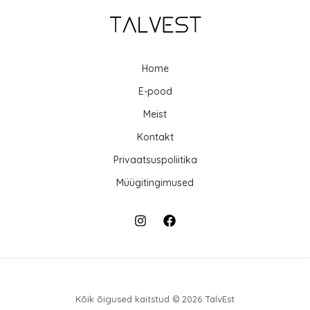
t
t
Home
E-pood
Meist
Kontakt
Privaatsuspoliitika
Müügitingimused
Kõik õigused kaitstud © 2026 TalvEst